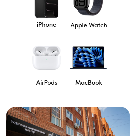
Наша работа в цифрах
iPhone
Apple Watch
4.8
Рейтинг в 2ГИС
Более 8 лет
на рынке продаж техники
AirPods
MacBook
Более 16 000
проданных устройств