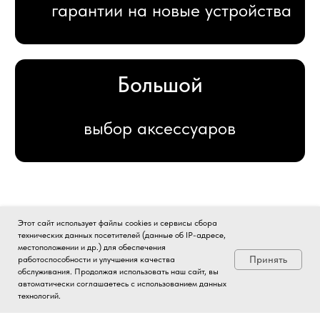
Этот сайт использует файлы cookies и сервисы сбора
технических данных посетителей (данные об IP-адресе,
местоположении и др.) для обеспечения
Принять
работоспособности и улучшения качества
обслуживания. Продолжая использовать наш сайт, вы
автоматически соглашаетесь с использованием данных
технологий.
Мы всегда на связи ;)