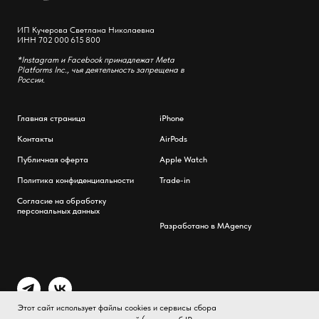
ИП Кучерова Светлана Николаевна
ИНН 702 000 615 800
*Instagram и Facebook принадлежат Meta
Platforms Inc., чья деятельность запрещена в
России.
Главная страница
iPhone
Контакты
AirPods
Публичная оферта
Apple Watch
Политика конфиденциальности
Trade-in
Согласие на обработку
персональных данных
Разработано в MAgency
Этот сайт использует файлы cookies и сервисы сбора