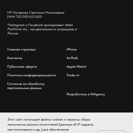
ИП Кучерова Светлана Николаевна
ИНН 702 000 615 800
*Instagram и Facebook принадлежат Meta
Platforms Inc., чья деятельность запрещена в
России.
Главная страница
iPhone
Контакты
AirPods
Публичная оферта
Apple Watch
Политика конфиденциальности
Trade-in
Согласие на обработку
персональных данных
Разработано в MAgency
Этот сайт использует файлы cookies и сервисы сбора
технических данных посетителей (данные об IP-адресе,
местоположении и др.) для обеспечения