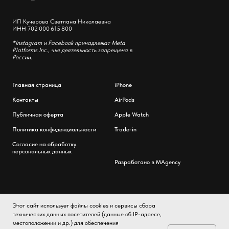
ИП Кучерова Светлана Николаевна
ИНН 702 000 615 800
*Instagram и Facebook принадлежат Meta
Platforms Inc., чья деятельность запрещена в
России.
Главная страница
iPhone
Контакты
AirPods
Публичная оферта
Apple Watch
Политика конфиденциальности
Trade-in
Согласие на обработку
персональных данных
Разработано в MAgency
Этот сайт использует файлы cookies и сервисы сбора
технических данных посетителей (данные об IP-адресе,
местоположении и др.) для обеспечения