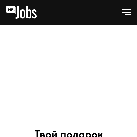
Твой подарок
от Елизаветы
Кузьминой
ЗАБРАТЬ 1000₽ НА НОВЫЙ IPHONE